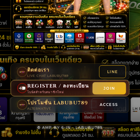
ติดต่อเรา
LINE
LIVE CHAT LABUBU789
REGISTER / ลงทะเบียน
JOIN
โบนัสสำหรับสมาชิกใหม่
โปรโมชั่น LABUBU789
ACCESS
ALTERNATIVE
© AMP BY 6-IN • LABUBU789