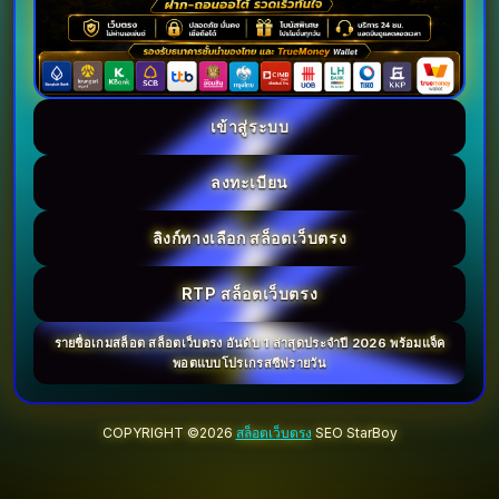
เข้าสู่ระบบ
ลงทะเบียน
ลิงก์ทางเลือก สล็อตเว็บตรง
RTP สล็อตเว็บตรง
รายชื่อเกมสล็อต สล็อตเว็บตรง อันดับ 1 ล่าสุดประจำปี 2026 พร้อมแจ็ค
พอตแบบโปรเกรสซีฟรายวัน
COPYRIGHT ©2026
สล็อตเว็บตรง
SEO StarBoy